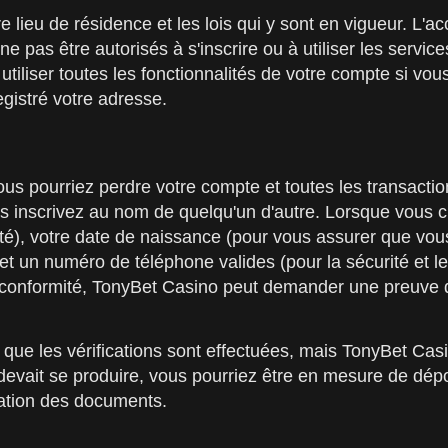
e lieu de résidence et les lois qui y sont en vigueur. L'
e pas être autorisés à s'inscrire ou à utiliser les servi
 utiliser toutes les fonctionnalités de votre compte si 
egistré votre adresse.
s pourriez perdre votre compte et toutes les transactio
vous inscrivez au nom de quelqu'un d'autre. Lorsque vous
ntité), votre date de naissance (pour vous assurer que vou
l et un numéro de téléphone valides (pour la sécurité et l
ns de conformité, TonyBet Casino peut demander une preuve
ue les vérifications sont effectuées, mais TonyBet Casin
a devait se produire, vous pourriez être en mesure de dé
obation des documents.