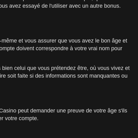
us avez essayé de l'utiliser avec un autre bonus.
s-même et vous assurer que vous avez le bon âge et
e compte doivent correspondre à votre vrai nom pour
bien celui que vous prétendez être, où vous vivez et
ire soit faite si des informations sont manquantes ou
t Casino peut demander une preuve de votre âge s'ils
mer votre compte.