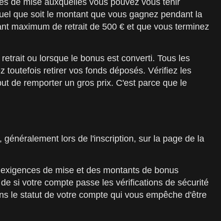
lles de mise auxquelles vous pouvez vous tenir
. Quel que soit le montant que vous gagnez pendant la
tant maximum de retrait de 500 € et que vous terminez
trait ou lorsque le bonus est converti. Tous les
 toutefois retirer vos fonds déposés. Vérifiez les
 but de remporter un gros prix. C'est parce que le
énéralement lors de l'inscription, sur la page de la
 des exigences de mise et des montants de bonus
 de si votre compte passe les vérifications de sécurité
ns le statut de votre compte qui vous empêche d'être