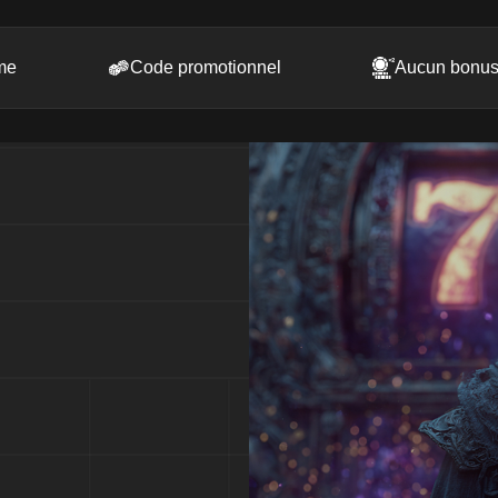
me
Code promotionnel
Aucun bonus