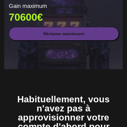
Gain maximum
70600€
Réclamer maintenant
Habituellement, vous
n'avez pas à
approvisionner votre
compte d'abord pour