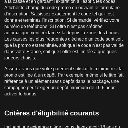
à la casse et en gardant l'expiration à l'esprit, les codes
Afficher le champ du code promo en ouvrant le formulaire
d'inscription. Saisissez exactement le code tel qu'il est
donné et terminez l'inscription. Si demandé, vérifiez votre
numéro de téléphone. Si l'offre n'est pas créditée
automatiquement, réclamez-la depuis la zone des bonus.
Les causes les plus fréquentes d'échec d'un code sont soit
que la promo est terminée, soit que le code n'est pas valide
dans votre France, soit que l'offre est limitée à quelques
joueurs choisis.
Assurez-vous que votre paiement satisfait le minimum si la
promo est liée à un dépôt. Par exemple, même si le titre fait
référence à un élément sans dépôt dans le package, une
campagne peut exiger un dépôt minimum de 10 € pour
activer le bonus.
Critères d'éligibilité courants
incluant une exigence d'âge : vous devez avoir 18 ans ou