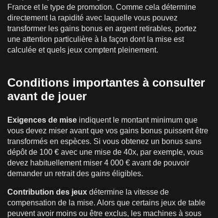
France et le type de promotion. Comme cela détermine
directement la rapidité avec laquelle vous pouvez
transformer les gains bonus en argent retirables, portez
une attention particulière à la façon dont la mise est
calculée et quels jeux comptent pleinement.
Conditions importantes à consulter
avant de jouer
Exigences de mise
indiquent le montant minimum que
vous devez miser avant que vos gains bonus puissent être
transformés en espèces. Si vous obtenez un bonus sans
dépôt de 100 € avec une mise de 40x, par exemple, vous
devez habituellement miser 4 000 € avant de pouvoir
demander un retrait des gains éligibles.
Contribution des jeux
détermine la vitesse de
compensation de la mise. Alors que certains jeux de table
peuvent avoir moins ou être exclus, les machines à sous