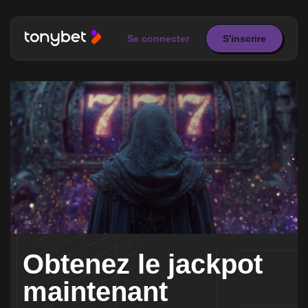
Se connecter
S'inscrire
Obtenez le jackpot
maintenant