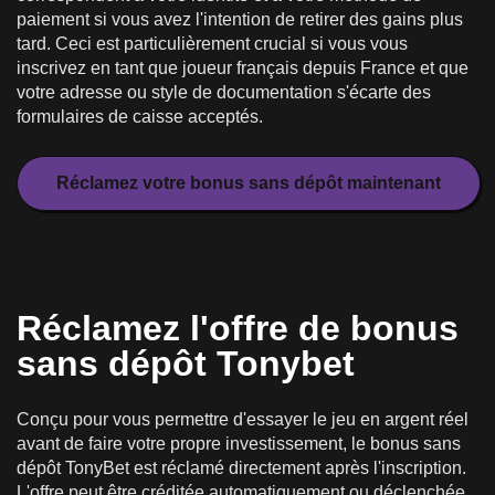
paiement si vous avez l'intention de retirer des gains plus
tard. Ceci est particulièrement crucial si vous vous
inscrivez en tant que joueur français depuis France et que
votre adresse ou style de documentation s'écarte des
formulaires de caisse acceptés.
Réclamez votre bonus sans dépôt maintenant
Réclamez l'offre de bonus
sans dépôt Tonybet
Conçu pour vous permettre d'essayer le jeu en argent réel
avant de faire votre propre investissement, le bonus sans
dépôt TonyBet est réclamé directement après l'inscription.
L'offre peut être créditée automatiquement ou déclenchée