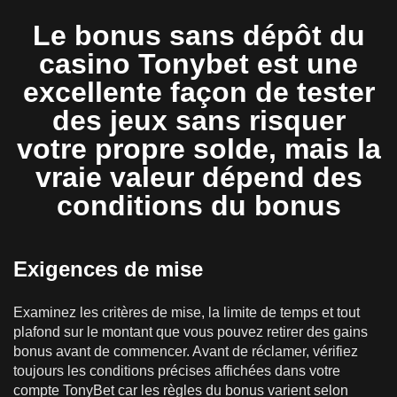
Le bonus sans dépôt du
casino Tonybet est une
excellente façon de tester
des jeux sans risquer
votre propre solde, mais la
vraie valeur dépend des
conditions du bonus
Exigences de mise
Examinez les critères de mise, la limite de temps et tout
plafond sur le montant que vous pouvez retirer des gains
bonus avant de commencer. Avant de réclamer, vérifiez
toujours les conditions précises affichées dans votre
compte TonyBet car les règles du bonus varient selon