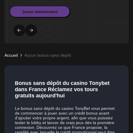
Jouer maintenant
Accueil
Aucun bonus sans dépôt
Bonus sans dépôt du casino Tonybet
dans France Réclamez vos tours
gratuits aujourd'hui
Le bonus sans dépôt du casino TonyBet vous permet
de commencer à jouer avec un crédit bonus avant
d'ajouter votre propre argent, afin que vous puissiez
tester le lobby et lancer de vrais jeux dès la première
connexion. Découvrez ce que France propose, la
rapidité avec laquelle le crédit promotionnel peut être