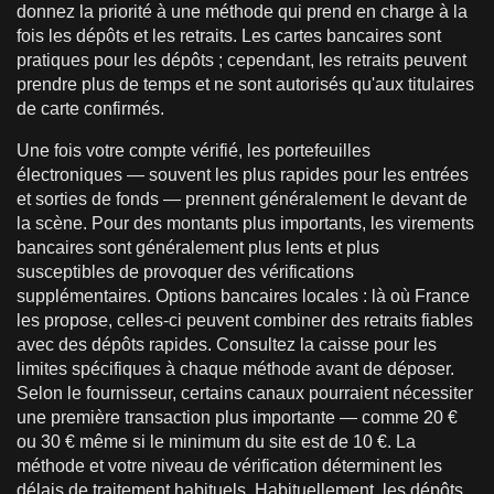
donnez la priorité à une méthode qui prend en charge à la
fois les dépôts et les retraits. Les cartes bancaires sont
pratiques pour les dépôts ; cependant, les retraits peuvent
prendre plus de temps et ne sont autorisés qu'aux titulaires
de carte confirmés.
Une fois votre compte vérifié, les portefeuilles
électroniques — souvent les plus rapides pour les entrées
et sorties de fonds — prennent généralement le devant de
la scène. Pour des montants plus importants, les virements
bancaires sont généralement plus lents et plus
susceptibles de provoquer des vérifications
supplémentaires. Options bancaires locales : là où France
les propose, celles-ci peuvent combiner des retraits fiables
avec des dépôts rapides. Consultez la caisse pour les
limites spécifiques à chaque méthode avant de déposer.
Selon le fournisseur, certains canaux pourraient nécessiter
une première transaction plus importante — comme 20 €
ou 30 € même si le minimum du site est de 10 €. La
méthode et votre niveau de vérification déterminent les
délais de traitement habituels. Habituellement, les dépôts