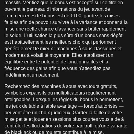
massifs. Vérifiez que le bonus est accepté sur ce titre en
ouvrant le panneau d'informations du jeu avant de
commencer. Si le bonus est de €100, gardez les mises
faibles afin de pouvoir survivre à la variance et donner à la
mise une réelle chance d'avancer sans brûler rapidement
le solde. L'utilisation la plus sûre d'un bonus sans dépôt
est habituellement les meilleurs choix qui performent
généralement le mieux : machines à sous classiques et
modernes à volatilité moyenne. Elles établissent un
équilibre entre le potentiel de fonctionnalités et la
fréquence des gains afin que vous n'attendiez pas
indéfiniment un paiement.
Recherchez des machines à sous avec tours gratuits,
symboles expansifs ou multiplicateurs régulièrement
atteignables. Lorsque les règles du bonus le permettent,
les jeux de table à faible avantage — lorsqu'autorisés —
peuvent être un choix judicieux. Garder la taille de votre
mise petite et jouer en sessions plus courtes vous aide à
contrôler les fluctuations de votre bankroll, qu'une variante
de blackjack ou de roulette contribue à la mise.