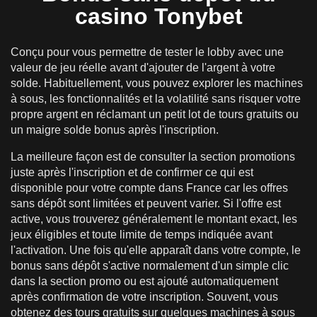
retrait
casino Tonybet
Conçu pour vous permettre de tester le lobby avec une
valeur de jeu réelle avant d'ajouter de l'argent à votre
solde. Habituellement, vous pouvez explorer les machines
à sous, les fonctionnalités et la volatilité sans risquer votre
propre argent en réclamant un petit lot de tours gratuits ou
un maigre solde bonus après l'inscription.
La meilleure façon est de consulter la section promotions
juste après l'inscription et de confirmer ce qui est
disponible pour votre compte dans France car les offres
sans dépôt sont limitées et peuvent varier. Si l'offre est
active, vous trouverez généralement le montant exact, les
jeux éligibles et toute limite de temps indiquée avant
l'activation. Une fois qu'elle apparaît dans votre compte, le
bonus sans dépôt s'active normalement d'un simple clic
dans la section promo ou est ajouté automatiquement
après confirmation de votre inscription. Souvent, vous
obtenez des tours gratuits sur quelques machines à sous