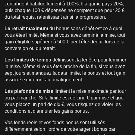
contribuent habituellement à 100%. If a game pays 20%,
puis chaque 100 € dépensés ne comptent que pour 20 €
du total requis, ralentissant ainsi la progression.
Le retrait maximum
du bonus sans dépôt est ce à quoi
vous êtes limité. Même si vous avez terminé la mise, tout
gain éligible supérieur à 500 € peut être déduit lors de la
conversion ou du retrait.
Les limites de temps
définissent la fenêtre pour terminer
la mise. Même si vous êtes proche de la fin, si vous avez
sept jours et manquez la date limite, le bonus et tout gain
associé expireront automatiquement.
Les plafonds de mise
limitent la mise maximale par tour
ou par manche. Si la limite est de cinq € par mise et que
vous placez un pari de dix €, vous risquez de violer les
conditions et d'annuler les gains bonus.
Vos fonds réels et vos fonds bonus sont utilisés
différemment selon l'ordre de votre argent bonus par