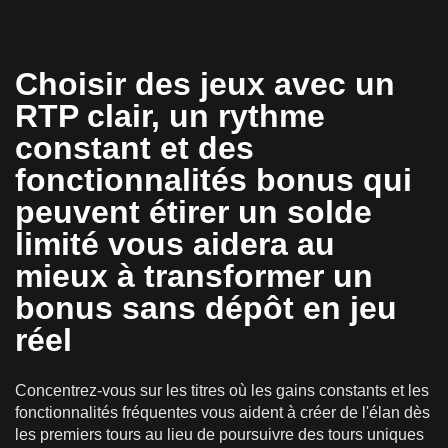
Choisir des jeux avec un
RTP clair, un rythme
constant et des
fonctionnalités bonus qui
peuvent étirer un solde
limité vous aidera au
mieux à transformer un
bonus sans dépôt en jeu
réel
Concentrez-vous sur les titres où les gains constants et les
fonctionnalités fréquentes vous aident à créer de l'élan dès
les premiers tours au lieu de poursuivre des tours uniques