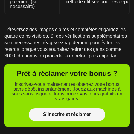
paiement (si
méthode utilisée pour les dépôts
nécessaire)
Téléversez des images claires et complètes et gardez les
quatre coins visibles. Si des vérifications supplémentaires
sont nécessaires, réagissez rapidement pour éviter les
retards lorsque vous souhaitez retirer des gains comme
300 € du bonus ou procéder à un retrait plus important.
Prêt à réclamer votre bonus ?
Inscrivez-vous maintenant et obtenez votre bonus
sans dépôt instantanément. Jouez aux machines à
sous sans risque et transformez vos tours gratuits en
vrais gains.
S'inscrire et réclamer