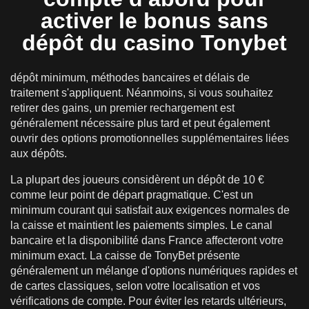
activer le bonus sans
dépôt du casino Tonybet
dépôt minimum, méthodes bancaires et délais de
traitement s'appliquent. Néanmoins, si vous souhaitez
retirer des gains, un premier rechargement est
généralement nécessaire plus tard et peut également
ouvrir des options promotionnelles supplémentaires liées
aux dépôts.
La plupart des joueurs considèrent un dépôt de 10 €
comme leur point de départ pragmatique. C'est un
minimum courant qui satisfait aux exigences normales de
la caisse et maintient les paiements simples. Le canal
bancaire et la disponibilité dans France affecteront votre
minimum exact. La caisse de TonyBet présente
généralement un mélange d'options numériques rapides et
de cartes classiques, selon votre localisation et vos
vérifications de compte. Pour éviter les retards ultérieurs,